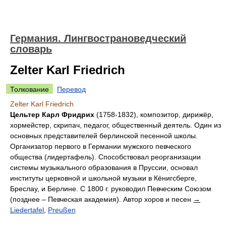
Германия. Лингвострановедческий
словарь
Zelter Karl Friedrich
Толкование
Перевод
Zelter Karl Friedrich
Цельтер Карл Фридрих
(1758-1832), композитор, дирижёр,
хормейстер, скрипач, педагог, общественный деятель. Один из
основных представителей берлинской песенной школы.
Организатор первого в Германии мужского певческого
общества (лидертафель). Способствовал реорганизации
системы музыкального образования в Пруссии, основал
институты церковной и школьной музыки в Кёнигсберге,
Бреслау, и Берлине. С 1800 г. руководил Певческим Союзом
(позднее – Певческая академия). Автор хоров и песен
→
Liedertafel
,
Preußen