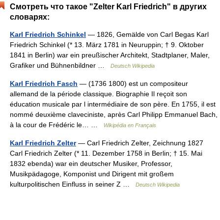
Смотреть что такое "Zelter Karl Friedrich" в других
словарях:
Karl Friedrich Schinkel
— 1826, Gemälde von Carl Begas Karl
Friedrich Schinkel (* 13. März 1781 in Neuruppin; † 9. Oktober
1841 in Berlin) war ein preußischer Architekt, Stadtplaner, Maler,
Grafiker und Bühnenbildner …
Deutsch Wikipedia
Karl Friedrich Fasch
— (1736 1800) est un compositeur
allemand de la période classique. Biographie Il reçoit son
éducation musicale par l intermédiaire de son père. En 1755, il est
nommé deuxième claveciniste, après Carl Philipp Emmanuel Bach,
à la cour de Frédéric le… …
Wikipédia en Français
Karl Friedrich Zelter
— Carl Friedrich Zelter, Zeichnung 1827
Carl Friedrich Zelter (* 11. Dezember 1758 in Berlin; † 15. Mai
1832 ebenda) war ein deutscher Musiker, Professor,
Musikpädagoge, Komponist und Dirigent mit großem
kulturpolitischen Einfluss in seiner Z …
Deutsch Wikipedia